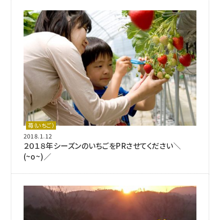
苺（いちご）
2018.1.12
２０１８年シーズンのいちごをPRさせてください＼
(~o~)／