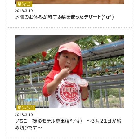
梨（なし）
2018.3.19
水曜のお休みが終了＆梨を使ったデザート(^u^)
苺（いちご）
2018.3.10
いちご 撮影モデル募集(#^.^#) ～３月２１日が締
め切りです～