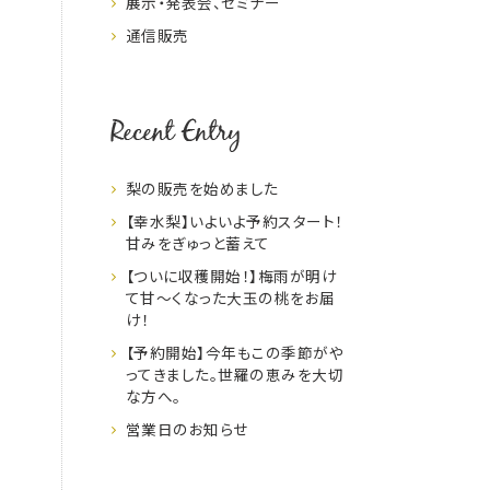
展示・発表会、セミナー
通信販売
Recent Entry
梨の販売を始めました
【幸水梨】いよいよ予約スタート！
甘みをぎゅっと蓄えて
【ついに収穫開始！】梅雨が明け
て甘～くなった大玉の桃をお届
け！
【予約開始】今年もこの季節がや
ってきました。世羅の恵みを大切
な方へ。
営業日のお知らせ