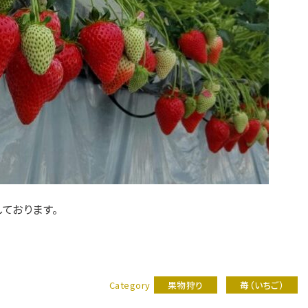
ております。
Category
果物狩り
苺（いちご）