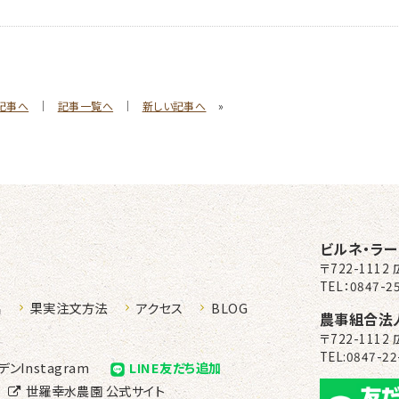
記事へ
｜
記事一覧へ
｜
新しい記事へ
»
ルネラーデン
ビルネ・ラ
〒722-111
TEL：0847-25
品
果実注文方法
アクセス
BLOG
農事組合法
〒722-111
TEL:0847-22
デン
Instagram
LINE友だち追加
世羅幸水農園
公式サイト