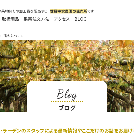
の果物狩りや加工品を販売する、
世羅幸水農園の直売所
です
取扱商品
果実注文方法
アクセス
BLOG
ラーデン
ちご狩りについて
Blog
ブログ
・ラーデンのスタッフによる最新情報やここだけのお話をお届け