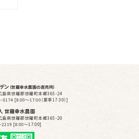
ーデン
（世羅幸水農園の直売所）
2 広島県世羅郡世羅町本郷365-24
-0174 [8:00～17:00（夏季17:30）]
人 世羅幸水農園
2 広島県世羅郡世羅町本郷365-20
-2219 [8:00〜17:00]