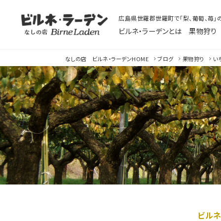
広島県世羅郡世羅町で「梨、葡萄、苺」
ビルネ・ラーデンとは
果物狩り
なしの店ビルネ
なしの店 ビルネ・ラーデン
HOME
ブログ
果物狩り
い
ビルネ