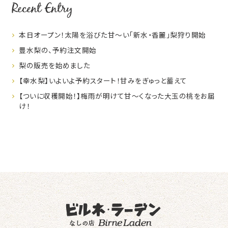
Recent Entry
本日オープン！太陽を浴びた甘～い「新水・香麗」梨狩り開始
豊水梨の、予約注文開始
梨の販売を始めました
【幸水梨】いよいよ予約スタート！甘みをぎゅっと蓄えて
【ついに収穫開始！】梅雨が明けて甘～くなった大玉の桃をお届
け！
なしの店ビ