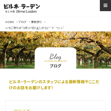
なしの店ビルネラー
HOME
ブログ
果物狩り
いちご狩りは「３月２７日（土）」から(*´∀`*)ﾉ.+ﾟ
Blog
ブログ
ビルネ・ラーデンのスタッフによる最新情報やここだ
けのお話をお届けします！
2021.3.26