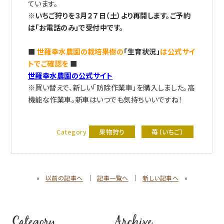
ています。
※いちご狩りを３月２７日（土）より再開します。ご予約
は「お電話のみ」で受付中です。
■
世羅幸水農園の栽培果樹の
「生育状況」
は公式サイ
トでご確認を
■
世羅幸水農園の公式サイト
※買い替えで、新しい「防除作業車」を購入しました。高
機能な作業車。新車はいつでも気持ちいいですね！
Category
果物狩り
苺（いちご）
«
以前の記事へ
｜
記事一覧へ
｜
新しい記事へ
»
Category
Archive