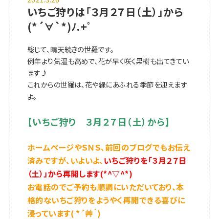
いちご狩りは「３月２７日（土）」から
(*´∀`*)ﾉ.+ﾟ
総じて、晴天続きの世羅です。
例年より気温も高めで、花が早く咲く果樹も出てきてい
ます♪
これからの世羅は、花や緑にあふれる季節を迎えます
よ。
【いちご狩り ３月２７日（土）から】
ホームページやＳＮＳ、前回のブログでもお伝え
済みですが
、
いよいよ、
いちご狩りを「３月２７日
（土）」から再開します(*^▽^*)
お電話のでご予約も順調にいただいており、本
格的ないちご狩りをようやく再開できる喜びに
浸っています( *´艸｀)