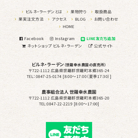
ビルネ・ラーデンとは
果物狩り
取扱商品
果実注文方法
アクセス
BLOG
お問い合わせ
HOME
Facebook
Instagram
LINE友だち追加
ネットショップ
ビルネ・ラーデン
公式サイト
ビルネ・ラーデン
（世羅幸水農園の直売所）
〒722-1112 広島県世羅郡世羅町本郷365-24
TEL：0847-25-0174 [8:00～17:00（夏季17:30）]
農事組合法人 世羅幸水農園
〒722-1112 広島県世羅郡世羅町本郷365-20
TEL:0847-22-2219 [8:00〜17:00]