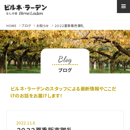
なしの店ビルネラー
HOME
ブログ
お知らせ
２０２２夏季販売御礼
Blog
ブログ
ビルネ・ラーデンのスタッフによる最新情報やここだ
けのお話をお届けします！
2022.11.6