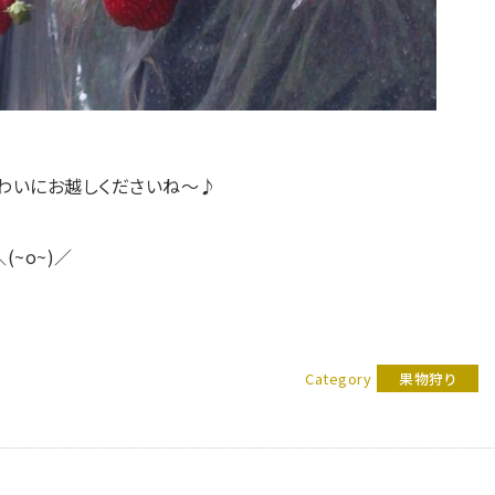
わいにお越しくださいね～♪
~o~)／
Category
果物狩り