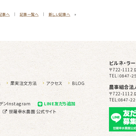
記事へ
｜
記事一覧へ
｜
新しい記事へ
»
ルネラーデン
ビルネ・ラ
〒722-111
TEL：0847-25
品
果実注文方法
アクセス
BLOG
農事組合法
〒722-111
TEL:0847-22
デン
Instagram
LINE友だち追加
世羅幸水農園
公式サイト