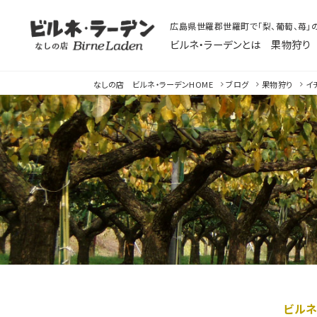
広島県世羅郡世羅町で「梨、葡萄、苺」
ビルネ・ラーデンとは
果物狩り
なしの店ビルネ
なしの店 ビルネ・ラーデン
HOME
ブログ
果物狩り
イ
ビルネ