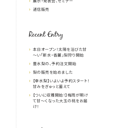
展示・発表会、セミナー
通信販売
Recent Entry
本日オープン！太陽を浴びた甘
～い「新水・香麗」梨狩り開始
豊水梨の、予約注文開始
梨の販売を始めました
【幸水梨】いよいよ予約スタート！
甘みをぎゅっと蓄えて
【ついに収穫開始！】梅雨が明け
て甘～くなった大玉の桃をお届
け！