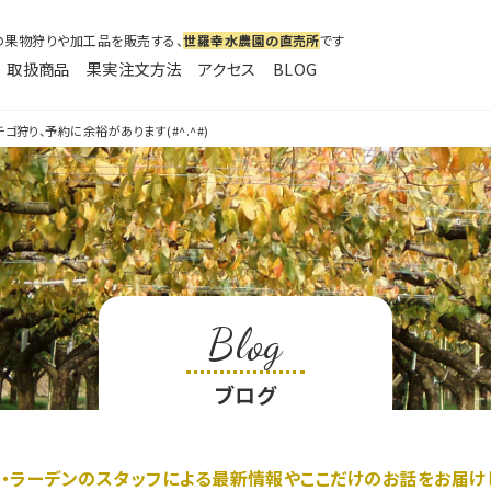
の果物狩りや加工品を販売する、
世羅幸水農園の直売所
です
取扱商品
果実注文方法
アクセス
BLOG
ラーデン
チゴ狩り、予約に余裕があります(#^.^#)
Blog
ブログ
・ラーデンのスタッフによる最新情報やここだけのお話をお届け