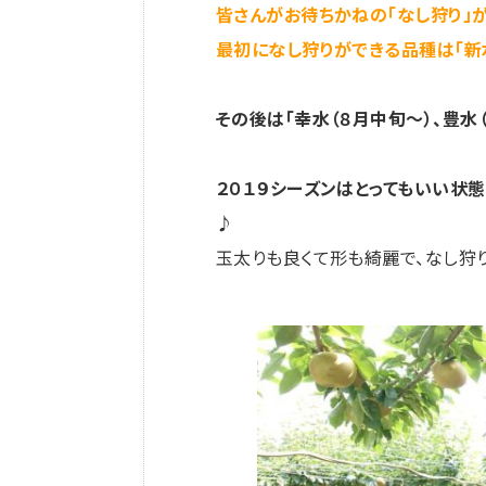
皆さんがお待ちかねの「なし狩り」がい
最初になし狩りができる品種は「新水」
その後は「幸水（８月中旬～）、豊水（９
２０１９シーズンはとってもいい状
♪
玉太りも良くて形も綺麗で、なし狩り