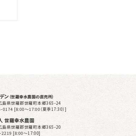
ーデン
（世羅幸水農園の直売所）
2 広島県世羅郡世羅町本郷365-24
-0174 [8:00～17:00（夏季17:30）]
人 世羅幸水農園
2 広島県世羅郡世羅町本郷365-20
-2219 [8:00〜17:00]