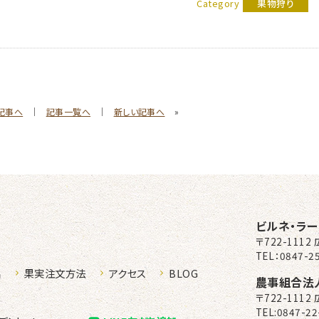
Category
果物狩り
記事へ
｜
記事一覧へ
｜
新しい記事へ
»
ルネラーデン
ビルネ・ラ
〒722-111
TEL：0847-25
品
果実注文方法
アクセス
BLOG
農事組合法
〒722-111
TEL:0847-22