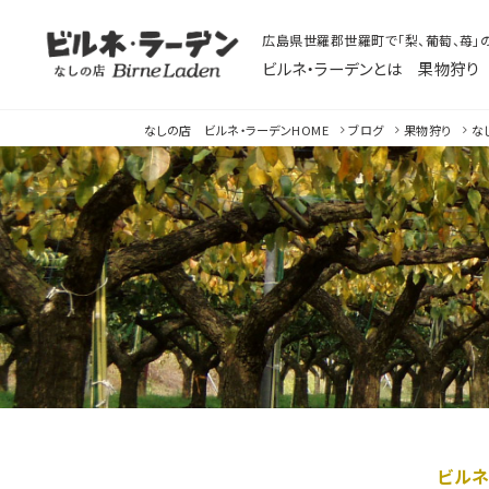
広島県世羅郡世羅町で「梨、葡萄、苺」
ビルネ・ラーデンとは
果物狩り
なしの店ビルネ
なしの店 ビルネ・ラーデン
HOME
ブログ
果物狩り
な
ビルネ