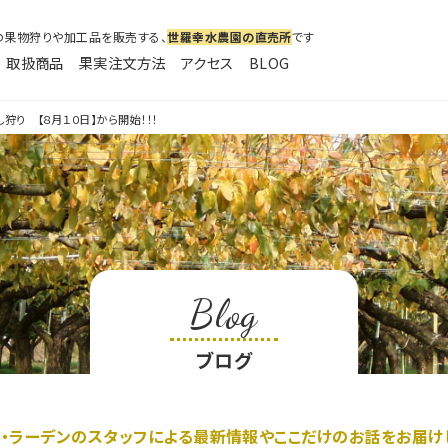
の果物狩りや加工品を販売する、
世羅幸水農園の直売所
です
取扱商品
果実注文方法
アクセス
BLOG
ラーデン
し狩り 【８月１０日】から開始！！！
Blog
ブログ
・ラーデンのスタッフによる最新情報やここだけのお話をお届け